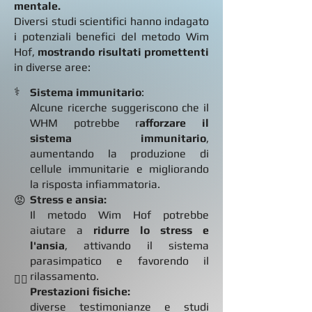
mentale.
Diversi studi scientifici hanno indagato
i potenziali benefici del metodo Wim
Hof,
mostrando risultati promettenti
in
diverse aree:
⚕️
Sistema immunitario
:
Alcune ricerche suggeriscono che il
WHM potrebbe r
afforzare il
sistema immunitario
,
aumentando la produzione di
cellule immunitarie e migliorando
la risposta infiammatoria.
Stress e ansia:
😡
Il metodo Wim Hof potrebbe
aiutare a
ridurre lo stress e
l'ansia
, attivando il sistema
parasimpatico e favorendo il
rilassamento.
🏋🏻
Prestazioni fisiche:
diverse testimonianze e studi