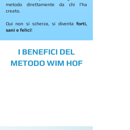
metodo direttamente da chi l'ha
creato.
Qui non si scherza, si diventa
forti,
sani e felici
!
I BENEFICI DEL
METODO WIM HOF