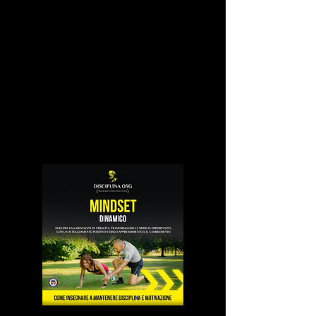
competenze
Appassionati di crescita personale
che vogliono migliorare la propria vita
Non perdere questa straordinaria
opportunità di
trasformare la tua
passione in una professione
gratificante. Iscriviti subito al nostro
corso e
scopri il potere del benessere
a 360°!