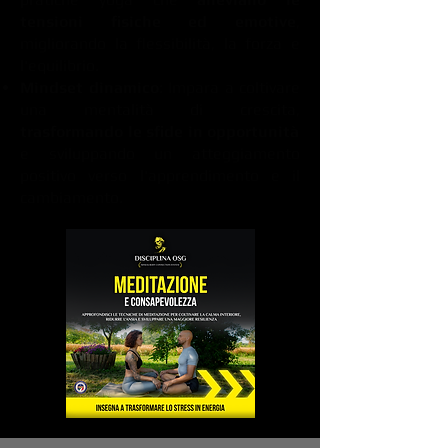
tensioni fisiche ed emotive
,
migliorando la flessibilità, la forza e
l'equilibrio.
Mindset dinamico
: Impara a coltivare
una mentalità di crescita,
trasformando le sfide in opportunità
e sviluppando un atteggiamento
positivo verso l'apprendimento e il
cambiamento.