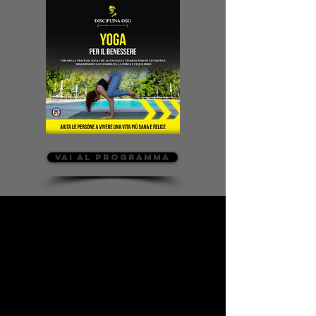
VAI AL PROGRAMMA
A chi è rivolto:​
Aspiranti istruttori
di fitness, yoga e
meditazione
Professionisti del benessere
che
desiderano ampliare le proprie