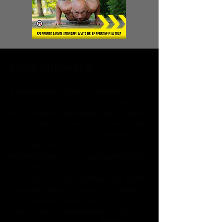
Cosa imparerai:
Allenamento fisico mirato:
Scopri
come l'esercizio fisico può diventare
un potente antidoto allo stress
,
migliorando l'umore, aumentando
l'energia e promuovendo il
rilassamento.
Meditazione e consapevolezza
:
Approfondisci le tecniche di
meditazione
per coltivare la calma
interiore, ridurre l'ansia e sviluppare
una maggiore resilienza.
Yoga per il benessere
: Esplora le
pratiche yoga che
alleviano le