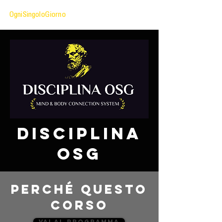
OgniSingoloGiorno
disciplina
osg
PERCHé QUESTO
CORSO
VAI AL PROGRAMMA